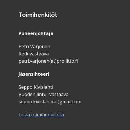
Toimihenkilöt
Puheenjohtaja
Petri Varjonen
Retkivastaava
petri.varjonen(at)proliitto.fi
Jäsensihteeri
Seppo Kivislahti
Vuoden lintu -vastaava
seppo.kivislahti(at)gmail.com
Lisää toimihenkilöitä