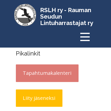
RSLH ry - Rauman
Seudun
Lintuharrastajat ry
Pikalinkit
Tapahtumakalenteri
Liity jäseneksi