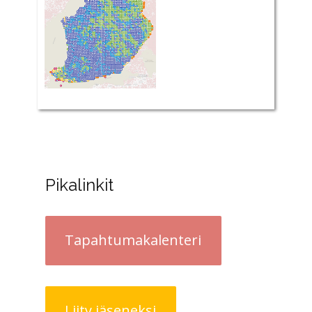
Pikalinkit
Tapahtumakalenteri
Liity jäseneksi