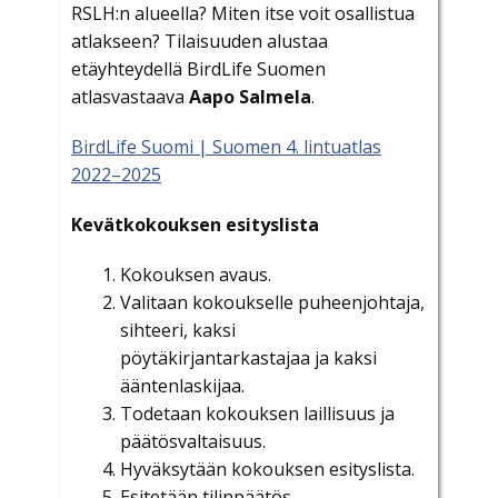
RSLH:n alueella? Miten itse voit osallistua
atlakseen? Tilaisuuden alustaa
etäyhteydellä BirdLife Suomen
atlasvastaava
Aapo Salmela
.
BirdLife Suomi | Suomen 4. lintuatlas
2022–2025
Kevätkokouksen esityslista
Kokouksen avaus.
Valitaan kokoukselle puheenjohtaja,
sihteeri, kaksi
pöytäkirjantarkastajaa ja kaksi
ääntenlaskijaa.
Todetaan kokouksen laillisuus ja
päätösvaltaisuus.
Hyväksytään kokouksen esityslista.
Esitetään tilinpäätös,