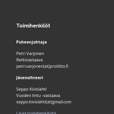
Toimihenkilöt
Puheenjohtaja
Petri Varjonen
Retkivastaava
petri.varjonen(at)proliitto.fi
Jäsensihteeri
Seppo Kivislahti
Vuoden lintu -vastaava
seppo.kivislahti(at)gmail.com
Lisää toimihenkilöitä