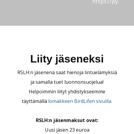
https://pylväs.fi
Liity jäseneksi
RSLH:n jäsenenä saat hienoja lintuelämyksiä
ja samalla tuet luonnonsuojelua!
Helpoimmin liityt yhdistykseemme
täyttämällä
lomakkeen BirdLifen sivuilla.
RSLH:n jäsenmaksut ovat: