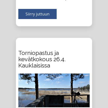
kolmena kesäkuukautena, kolmen …
Siirry juttuun
Torniopastus ja
kevätkokous 26.4.
Kauklaisissa