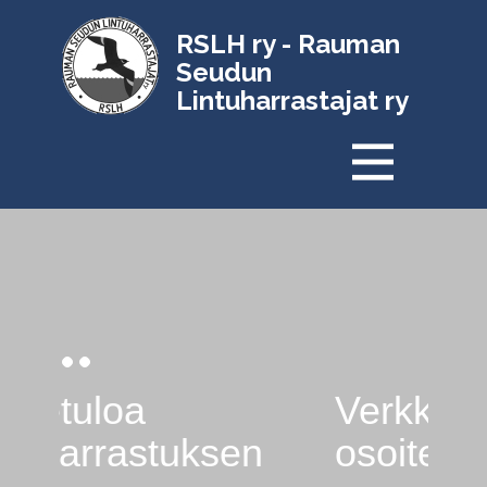
RSLH ry - Rauman
Seudun
Lintuharrastajat ry
Verkkosivujen
osoite on päivittynyt