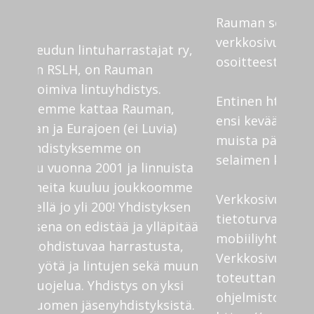
Rauman seudun lintuharrastajien
verkkosivut löytyvät jatkossa
osoitteesta
https://rslh.fi
Entinen http://www.rslh.info/ jää
ensi kevään aikana pois käytöstä eli
muista päivittää uusi osoite
selaimen kirjanmerkkeihin.
Verkkosivuilla on nyt parannettu
tietoturvaa sekä
mobiiliyhteensopivuutta.
Verkkosivujen uudistuksen on
toteuttanut ylivieskalainen
ohjelmistoalan yritys