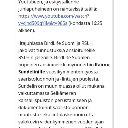
Youtubeen, ja esitystallenne
juhlapuheineen on nähtävissä täällä:
https://www.youtube.com/watch?
v=cjhd509qYiM&t=985s
(kohdasta 16:25
alkaen).
Iltajuhlassa BirdLife Suomi ja RSLH
jakoivat tunnustuksia ansioituneille
RSLH:n jäsenille. BirdLife Suomen
hopeinen ansiomerkki myönnettiin
Raimo
Sundelinille
vuosikymmenten työstä
saaristoluonnon ja -lintujen puolesta.
Sundelin on muun muassa ollut mukana
vaikuttamassa Selkämeren
kansallispuiston perustamiseen ja
dokumentoinut saaristoluonnon
muutosta sekä lintulaskennoin että
valokuvin viidenkymmenen vuoden ajan.