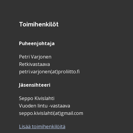
Toimihenkilöt
Puheenjohtaja
Petri Varjonen
Retkivastaava
petri.varjonen(at)proliitto.fi
Jäsensihteeri
Seppo Kivislahti
Vuoden lintu -vastaava
seppo.kivislahti(at)gmail.com
Lisää toimihenkilöitä