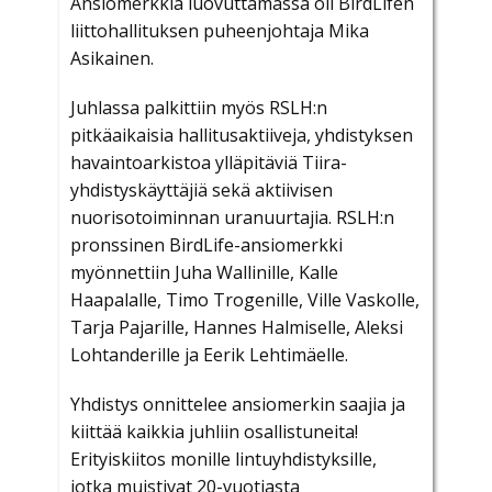
Ansiomerkkiä luovuttamassa oli BirdLifen
liittohallituksen puheenjohtaja Mika
Asikainen.
Juhlassa palkittiin myös RSLH:n
pitkäaikaisia hallitusaktiiveja, yhdistyksen
havaintoarkistoa ylläpitäviä Tiira-
yhdistyskäyttäjiä sekä aktiivisen
nuorisotoiminnan uranuurtajia. RSLH:n
pronssinen BirdLife-ansiomerkki
myönnettiin Juha Wallinille, Kalle
Haapalalle, Timo Trogenille, Ville Vaskolle,
Tarja Pajarille, Hannes Halmiselle, Aleksi
Lohtanderille ja Eerik Lehtimäelle.
Yhdistys onnittelee ansiomerkin saajia ja
kiittää kaikkia juhliin osallistuneita!
Erityiskiitos monille lintuyhdistyksille,
jotka muistivat 20-vuotiasta