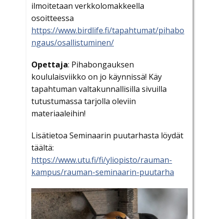
ilmoitetaan verkkolomakkeella
osoitteessa
https://www.birdlife.fi/tapahtumat/pihabo
ngaus/osallistuminen/
Opettaja
: Pihabongauksen
koululaisviikko on jo käynnissä! Käy
tapahtuman valtakunnallisilla sivuilla
tutustumassa tarjolla oleviin
materiaaleihin!
Lisätietoa Seminaarin puutarhasta löydät
täältä:
https://www.utu.fi/fi/yliopisto/rauman-
kampus/rauman-seminaarin-puutarha