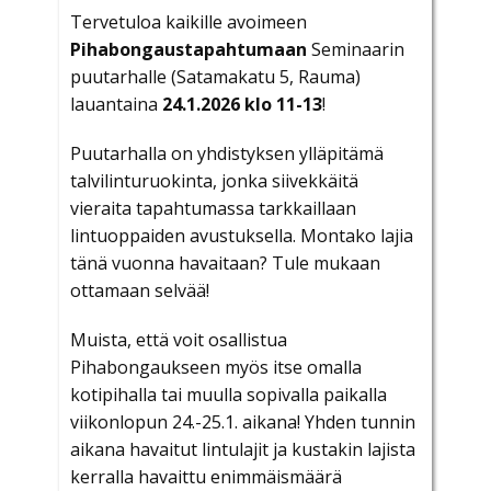
Tervetuloa kaikille avoimeen
Pihabongaustapahtumaan
Seminaarin
puutarhalle (Satamakatu 5, Rauma)
lauantaina
24.1.2026 klo 11-13
!
Puutarhalla on yhdistyksen ylläpitämä
talvilinturuokinta, jonka siivekkäitä
vieraita tapahtumassa tarkkaillaan
lintuoppaiden avustuksella. Montako lajia
tänä vuonna havaitaan? Tule mukaan
ottamaan selvää!
Muista, että voit osallistua
Pihabongaukseen myös itse omalla
kotipihalla tai muulla sopivalla paikalla
viikonlopun 24.-25.1. aikana! Yhden tunnin
aikana havaitut lintulajit ja kustakin lajista
kerralla havaittu enimmäismäärä