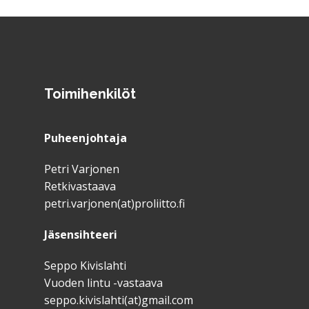
Toimihenkilöt
Puheenjohtaja
Petri Varjonen
Retkivastaava
petri.varjonen(at)proliitto.fi
Jäsensihteeri
Seppo Kivislahti
Vuoden lintu -vastaava
seppo.kivislahti(at)gmail.com