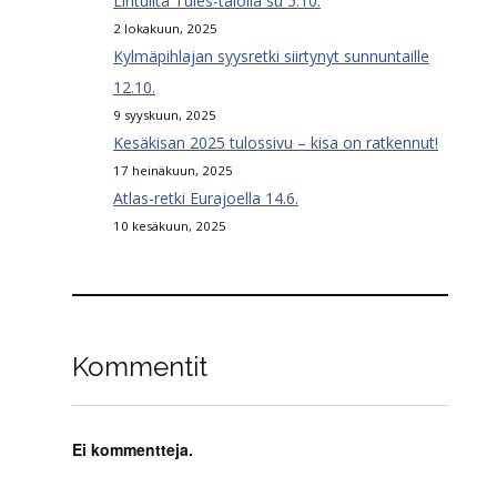
Lintuilta Tules-talolla su 5.10.
2 lokakuun, 2025
Kylmäpihlajan syysretki siirtynyt sunnuntaille
12.10.
9 syyskuun, 2025
Kesäkisan 2025 tulossivu – kisa on ratkennut!
17 heinäkuun, 2025
Atlas-retki Eurajoella 14.6.
10 kesäkuun, 2025
Kommentit
Ei kommentteja.