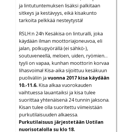
ja lintutuntemuksen lisäksi palkitaan
sitkeys ja kestävyys, eikä kisakunto
tarkoita pelkkää nesteytystä!
RSLH:n 24h Kesäkisa on linturalli, joka
käydään ilman moottoriajoneuvoa, eli
jalan, polkupyörällä (ei sähkö-),
soutuveneellä, meloen, uiden, ryömien…
tyyli on vapaa, kunhan moottorin korvaa
lihasvoima! Kisa-aika sijoittuu kesäkuun
puoliväliin ja
vuonna 2017 kisa käydään
10.-11.6.
Kisa alkaa vuorokauden
vaihtuessa lauantaiksi ja kisa tulee
suorittaa yhtenäisenä 24 tunnin jaksona.
Kisan tulee olla suoritettu viimeistään
purkutilaisuuden alkaessa.
Purkutilaisuus järjestetään Uotilan
nuorisotalolla su klo 18.