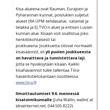
Kisa-alueena ovat Rauman, Eurajoen ja
Pyhärannan kunnat, poislukien suljetut
alueet (RA UPM-tehdasalue, satamat ja
telakka ja EJ TVO:n alue) ja entisen Luvian
kunnan alue. Kisaan voit osallistua joko
henkilökohtaisesti tai
joukkueena. Joukkuetta sitovat normaalit
kisasäännöt, eli
yli puolen joukkueesta
on havaittava ja tunnistettava laji
,
jotta se hyväksytään kisaan. Kaikki
kisahavainnot tulee tallentaa Tiira-
havaintotietokantaan osoitteessa
www.tiira.fi
!
Ilmoittautumiset 9.6. mennessä
kisatoimikunnalle
(Juha Wallin, wallin( at
)dnainternet.net, 044 505 8222).