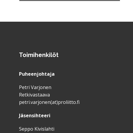
Toimihenkilöt
Puheenjohtaja
Petri Varjonen
Retkivastaava
petri.varjonen(at)proliitto.fi
Jäsensihteeri
Seppo Kivislahti