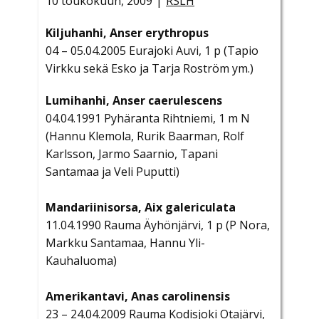
10 toukokuun, 2009
RSLH
Kiljuhanhi, Anser erythropus
04 – 05.04.2005 Eurajoki Auvi, 1 p (Tapio
Virkku sekä Esko ja Tarja Roström ym.)
Lumihanhi, Anser caerulescens
04.04.1991 Pyhäranta Rihtniemi, 1 m N
(Hannu Klemola, Rurik Baarman, Rolf
Karlsson, Jarmo Saarnio, Tapani
Santamaa ja Veli Puputti)
Mandariinisorsa, Aix galericulata
11.04.1990 Rauma Äyhönjärvi, 1 p (P Nora,
Markku Santamaa, Hannu Yli-
Kauhaluoma)
Amerikantavi, Anas carolinensis
23 – 24.04.2009 Rauma Kodisjoki Otajärvi,