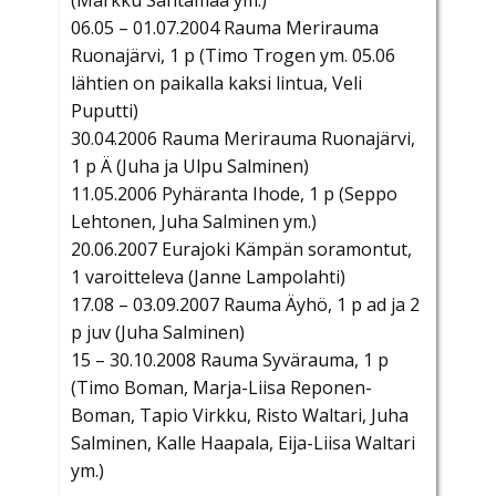
(Markku Santamaa ym.)
06.05 – 01.07.2004 Rauma Merirauma
Ruonajärvi, 1 p (Timo Trogen ym. 05.06
lähtien on paikalla kaksi lintua, Veli
Puputti)
30.04.2006 Rauma Merirauma Ruonajärvi,
1 p Ä (Juha ja Ulpu Salminen)
11.05.2006 Pyhäranta Ihode, 1 p (Seppo
Lehtonen, Juha Salminen ym.)
20.06.2007 Eurajoki Kämpän soramontut,
1 varoitteleva (Janne Lampolahti)
17.08 – 03.09.2007 Rauma Äyhö, 1 p ad ja 2
p juv (Juha Salminen)
15 – 30.10.2008 Rauma Syvärauma, 1 p
(Timo Boman, Marja-Liisa Reponen-
Boman, Tapio Virkku, Risto Waltari, Juha
Salminen, Kalle Haapala, Eija-Liisa Waltari
ym.)