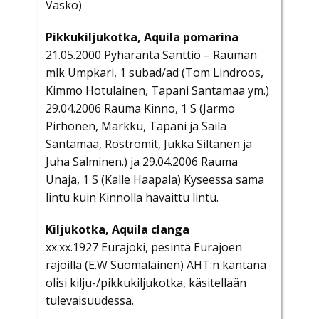
Vasko)
Pikkukiljukotka, Aquila pomarina
21.05.2000 Pyhäranta Santtio – Rauman
mlk Umpkari, 1 subad/ad (Tom Lindroos,
Kimmo Hotulainen, Tapani Santamaa ym.)
29.04.2006 Rauma Kinno, 1 S (Jarmo
Pirhonen, Markku, Tapani ja Saila
Santamaa, Roströmit, Jukka Siltanen ja
Juha Salminen.) ja 29.04.2006 Rauma
Unaja, 1 S (Kalle Haapala) Kyseessa sama
lintu kuin Kinnolla havaittu lintu.
Kiljukotka, Aquila clanga
xx.xx.1927 Eurajoki, pesintä Eurajoen
rajoilla (E.W Suomalainen) AHT:n kantana
olisi kilju-/pikkukiljukotka, käsitellään
tulevaisuudessa.