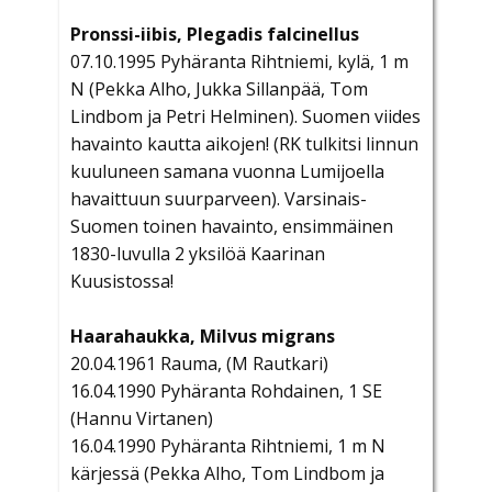
Pronssi-iibis, Plegadis falcinellus
07.10.1995 Pyhäranta Rihtniemi, kylä, 1 m
N (Pekka Alho, Jukka Sillanpää, Tom
Lindbom ja Petri Helminen). Suomen viides
havainto kautta aikojen! (RK tulkitsi linnun
kuuluneen samana vuonna Lumijoella
havaittuun suurparveen). Varsinais-
Suomen toinen havainto, ensimmäinen
1830-luvulla 2 yksilöä Kaarinan
Kuusistossa!
Haarahaukka, Milvus migrans
20.04.1961 Rauma, (M Rautkari)
16.04.1990 Pyhäranta Rohdainen, 1 SE
(Hannu Virtanen)
16.04.1990 Pyhäranta Rihtniemi, 1 m N
kärjessä (Pekka Alho, Tom Lindbom ja