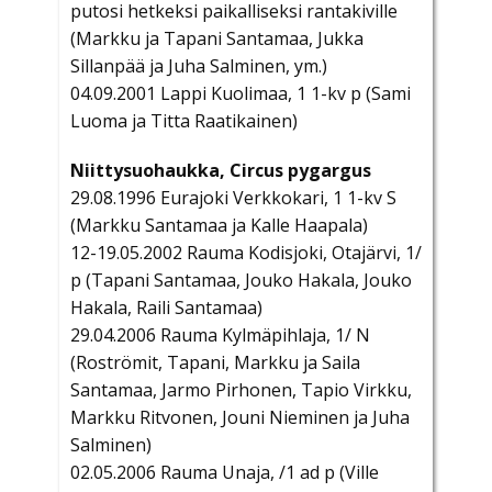
putosi hetkeksi paikalliseksi rantakiville
(Markku ja Tapani Santamaa, Jukka
Sillanpää ja Juha Salminen, ym.)
04.09.2001 Lappi Kuolimaa, 1 1-kv p (Sami
Luoma ja Titta Raatikainen)
Niittysuohaukka, Circus pygargus
29.08.1996 Eurajoki Verkkokari, 1 1-kv S
(Markku Santamaa ja Kalle Haapala)
12-19.05.2002 Rauma Kodisjoki, Otajärvi, 1/
p (Tapani Santamaa, Jouko Hakala, Jouko
Hakala, Raili Santamaa)
29.04.2006 Rauma Kylmäpihlaja, 1/ N
(Roströmit, Tapani, Markku ja Saila
Santamaa, Jarmo Pirhonen, Tapio Virkku,
Markku Ritvonen, Jouni Nieminen ja Juha
Salminen)
02.05.2006 Rauma Unaja, /1 ad p (Ville