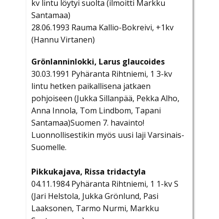
kv lintu löytyi suolta (ilmoitti Markku
Santamaa)
28.06.1993 Rauma Kallio-Bokreivi, +1kv
(Hannu Virtanen)
Grönlanninlokki, Larus glaucoides
30.03.1991 Pyhäranta Rihtniemi, 1 3-kv
lintu hetken paikallisena jatkaen
pohjoiseen (Jukka Sillanpää, Pekka Alho,
Anna Innola, Tom Lindbom, Tapani
Santamaa)Suomen 7. havainto!
Luonnollisestikin myös uusi laji Varsinais-
Suomelle.
Pikkukajava, Rissa tridactyla
04.11.1984 Pyhäranta Rihtniemi, 1 1-kv S
(Jari Helstola, Jukka Grönlund, Pasi
Laaksonen, Tarmo Nurmi, Markku