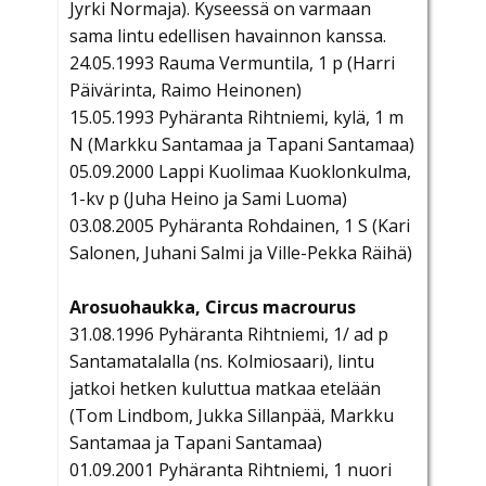
Jyrki Normaja). Kyseessä on varmaan
sama lintu edellisen havainnon kanssa.
24.05.1993 Rauma Vermuntila, 1 p (Harri
Päivärinta, Raimo Heinonen)
15.05.1993 Pyhäranta Rihtniemi, kylä, 1 m
N (Markku Santamaa ja Tapani Santamaa)
05.09.2000 Lappi Kuolimaa Kuoklonkulma,
1-kv p (Juha Heino ja Sami Luoma)
03.08.2005 Pyhäranta Rohdainen, 1 S (Kari
Salonen, Juhani Salmi ja Ville-Pekka Räihä)
Arosuohaukka, Circus macrourus
31.08.1996 Pyhäranta Rihtniemi, 1/ ad p
Santamatalalla (ns. Kolmiosaari), lintu
jatkoi hetken kuluttua matkaa etelään
(Tom Lindbom, Jukka Sillanpää, Markku
Santamaa ja Tapani Santamaa)
01.09.2001 Pyhäranta Rihtniemi, 1 nuori