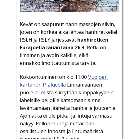
Kevät on saapunut hanhimassojen siivin,
joten on korkea aika lähteä hanhiretkelle!
RSLH ja RSLY järjestävät
hanhiretken
Eurajoella lauantaina 26.3.
Retki on
ilmainen ja avoin kaikille, eikä
ennakkoilmoittautumista tarvita.
Kokoontuminen on klo 11:00
Vuojoen
kartanon P-alueella
Linnamaantien
puolella, mistä siirrytään kimppakyydein
läheisille pelloille katsomaan sinne
levähtämään jääneitä hanhia ja joutsenia.
Ajomatka ei ole pitkä, ja lintuja varmasti
näkyy! Pellonreunoja mittaillaan
osallistujen innosta ja lintumääristä
riippuen noin 1,5-2 tuntia.