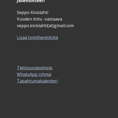
Jäsensihteeri
Seppo Kivislahti
Vuoden lintu -vastaava
seppo.kivislahti(at)gmail.com
Lisää toimihenkilöitä
Tietosuojaseloste
WhatsApp ryhmä
Tapahtumakalenteri