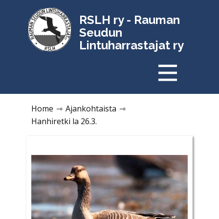
RSLH ry - Rauman
Seudun
Lintuharrastajat ry
Home
⇾
Ajankohtaista
⇾
Hanhiretki la 26.3.