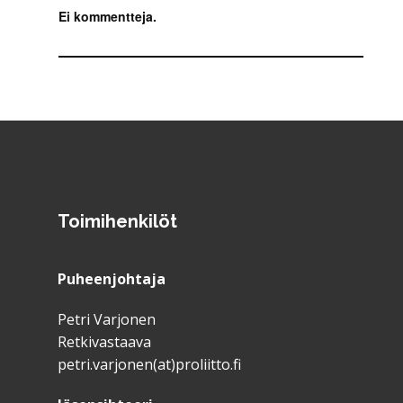
Ei kommentteja.
Toimihenkilöt
Puheenjohtaja
Petri Varjonen
Retkivastaava
petri.varjonen(at)proliitto.fi