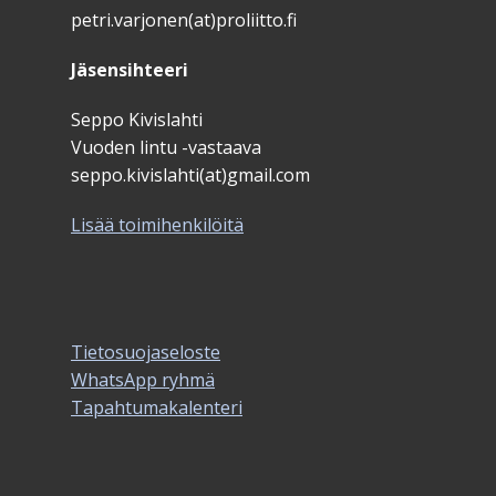
petri.varjonen(at)proliitto.fi
Jäsensihteeri
Seppo Kivislahti
Vuoden lintu -vastaava
seppo.kivislahti(at)gmail.com
Lisää toimihenkilöitä
Tietosuojaseloste
WhatsApp ryhmä
Tapahtumakalenteri