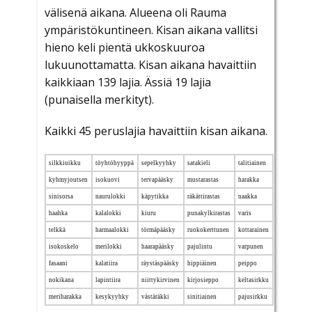
välisenä aikana. Alueena oli Rauma
ympäristökuntineen. Kisan aikana vallitsi
hieno keli pientä ukkoskuuroa
lukuunottamatta. Kisan aikana havaittiin
kaikkiaan 139 lajia. Ässiä 19 lajia
(punaisella merkityt).
Kaikki 45 peruslajia havaittiin kisan aikana.
silkkiuikku
töyhtöhyyppä
sepelkyyhky
satakieli
talitiainen
kyhmyjoutsen
isokuovi
tervapääsky
mustarastas
harakka
sinisorsa
naurulokki
käpytikka
räkättirastas
naakka
haahka
kalalokki
kiuru
punakylkirastas
varis
telkkä
harmaalokki
törmäpääsky
ruokokerttunen
kottarainen
isokoskelo
merilokki
haarapääsky
pajulintu
varpunen
fasaani
kalatiira
räystäspääsky
hippiäinen
peippo
nokikana
lapintiira
niittykirvinen
kirjosieppo
keltasirkku
meriharakka
kesykyyhky
västäräkki
sinitiainen
pajusirkku