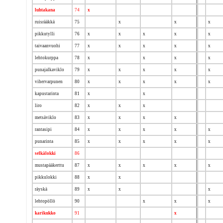
luhtakana
74
x
ruisrääkkä
75
x
x
x
pikkutylli
76
x
x
x
x
x
taivaanvuohi
77
x
x
x
x
x
lehtokurppa
78
x
x
x
x
punajalkaviklo
79
x
x
x
x
x
vihervarpunen
80
x
x
x
x
x
kapustarinta
81
x
x
liro
82
x
x
x
metsäviklo
83
x
x
x
x
rantasipi
84
x
x
x
x
x
punarinta
85
x
x
x
x
x
selkälokki
86
mustapääkerttu
87
x
x
x
x
x
pikkulokki
88
x
x
räyskä
89
x
x
x
lehtopöllö
90
x
x
x
karikukko
91
x