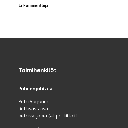
Ei kommentteja.
Toimihenkilöt
Puheenjohtaja
Petri Varjonen
Retkivastaava
petri.varjonen(at)proliitto.fi