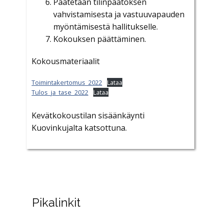
Päätetään tilinpäätöksen
vahvistamisesta ja vastuuvapauden
myöntämisestä hallitukselle.
Kokouksen päättäminen.
Kokousmateriaalit
Toimintakertomus_2022
Lataa
Tulos_ja_tase_2022
Lataa
Kevätkokoustilan sisäänkäynti
Kuovinkujalta katsottuna.
Pikalinkit