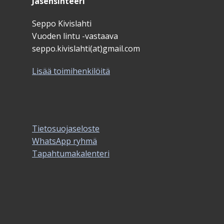
Jäsensihteeri
Seppo Kivislahti
Vuoden lintu -vastaava
seppo.kivislahti(at)gmail.com
Lisää toimihenkilöitä
Tietosuojaseloste
WhatsApp ryhmä
Tapahtumakalenteri