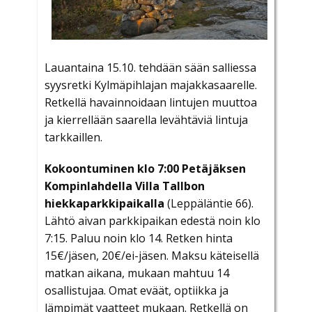
Lauantaina 15.10. tehdään sään salliessa
syysretki Kylmäpihlajan majakkasaarelle.
Retkellä havainnoidaan lintujen muuttoa
ja kierrellään saarella levähtäviä lintuja
tarkkaillen.
Kokoontuminen
klo 7:00 Petäjäksen
Kompinlahdella Villa Tallbon
hiekkaparkkipaikalla
(Leppäläntie 66).
Lähtö aivan parkkipaikan edestä noin klo
7:15. Paluu noin klo 14. Retken hinta
15€/jäsen, 20€/ei-jäsen. Maksu käteisellä
matkan aikana, mukaan mahtuu 14
osallistujaa. Omat eväät, optiikka ja
lämpimät vaatteet mukaan. Retkellä on