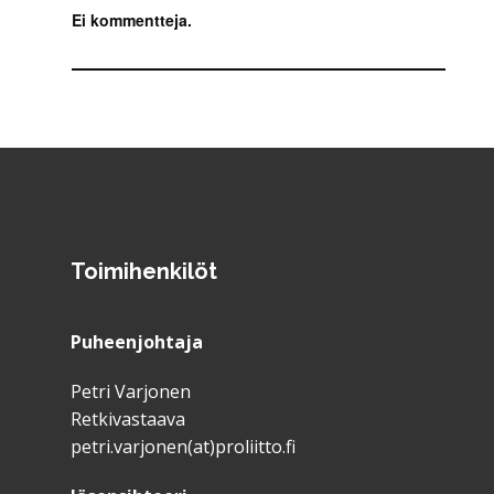
Ei kommentteja.
Toimihenkilöt
Puheenjohtaja
Petri Varjonen
Retkivastaava
petri.varjonen(at)proliitto.fi