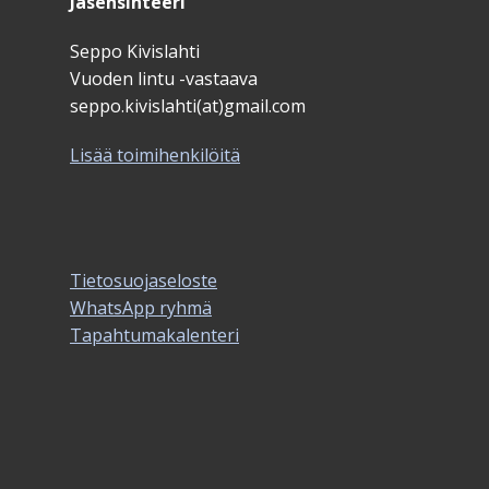
Jäsensihteeri
Seppo Kivislahti
Vuoden lintu -vastaava
seppo.kivislahti(at)gmail.com
Lisää toimihenkilöitä
Tietosuojaseloste
WhatsApp ryhmä
Tapahtumakalenteri