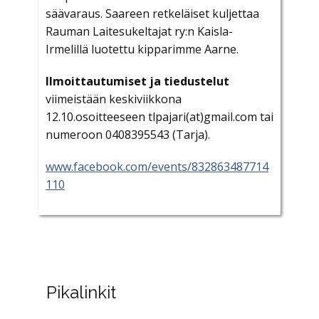
säävaraus. Saareen retkeläiset kuljettaa
Rauman Laitesukeltajat ry:n Kaisla-
Irmelillä luotettu kipparimme Aarne.
Ilmoittautumiset ja tiedustelut
viimeistään keskiviikkona
12.10.osoitteeseen tlpajari(at)gmail.com tai
numeroon 0408395543 (Tarja).
www.facebook.com/events/832863487714
110
Pikalinkit