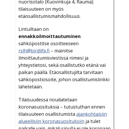
nuorisotalo (Kuovinkuja 4, Rauma);
tilaisuuteen on myös
etäosallistumismahdollisuus.
Lintuiltaan on
ennakkoilmoittautuminen
sähköpostitse osoitteeseen
rslh@birdlife.fi
– mainitse
ilmoittautumisviestissä nimesi ja
yhteystietosi, sekä osallistutko etänä vai
paikan päällä. Etäosallistujilta tarvitaan
sähköpostiosoite, johon osallistumislinkki
lähetetään.
Tilaisuudessa noudatetaan
koronasuosituksia – tutustuthan ennen
tilaisuuteen osallistumista
ajankohtaisiin
alueellisiin koronasuosituksiin
ja tulet
paikalle vain, mikäli sinulla ei ole koronaan