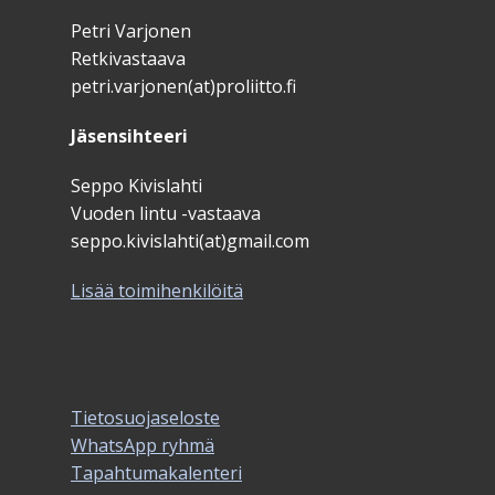
Petri Varjonen
Retkivastaava
petri.varjonen(at)proliitto.fi
Jäsensihteeri
Seppo Kivislahti
Vuoden lintu -vastaava
seppo.kivislahti(at)gmail.com
Lisää toimihenkilöitä
Tietosuojaseloste
WhatsApp ryhmä
Tapahtumakalenteri