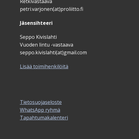
Retkivastaava
petri.varjonen(at)proliitto.fi
Jäsensihteeri
Seppo Kivislahti
Vuoden lintu -vastaava
seppo.kivislahti(at)gmail.com
Lisää toimihenkilöitä
Tietosuojaseloste
WhatsApp ryhmä
Tapahtumakalenteri