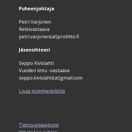
Puheenjohtaja
Petri Varjonen
Retkivastaava
petri.varjonen(at)proliitto.fi
Jäsensihteeri
Seppo Kivislahti
Vuoden lintu -vastaava
seppo.kivislahti(at)gmail.com
Lisää toimihenkilöitä
Tietosuojaseloste