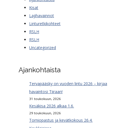
Kisat
Lajihavainnot
Linturetkikohteet
RSLH
RSLH
Uncategorized
Ajankohtaista
Tervapääsky on vuoden lintu 2026 – kirjaa
havaintosi Tiiraan!
31 toukokuun, 2026
Kesäkisa 2026 alkaa 1.6.
29 toukokuun, 2026
Torniopastus ja kevätkokous 26.4.