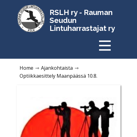
RSLH ry - Rauman
Seudun
Lintuharrastajat ry
Home
⇾
Ajankohtaista
⇾
Optiikkaesittely Maanpäässä 10.8.