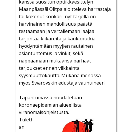
kanssa suositun optiikkaesittelyn
Maanpäässä! Olitpa aloitteleva harrastaja
tai kokenut konkari, nyt tarjolla on
harvinainen mahdollisuus päästä
testaamaan ja vertailemaan laajaa
tarjontaa kiikareita ja kaukoputkia,
hyödyntämään myyjien rautainen
asiantuntemus ja vinkit, sekä
nappaamaan mukaansa parhaat
tarjoukset ennen vilkkainta
syysmuuttokautta. Mukana menossa
myös Swarovskin edustaja vaunuineen!
Tapahtumassa noudatetaan
koronaepidemian alueellista
viranomaisohjeistusta.
Tuleth
an