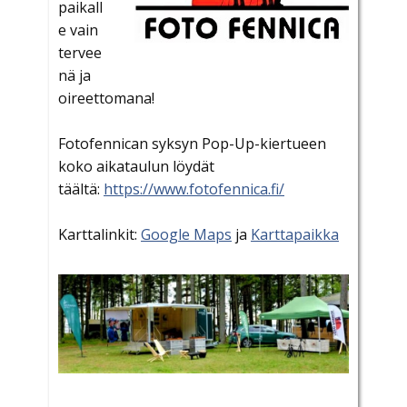
paikall
e vain
tervee
nä ja
oireettomana!
Fotofennican syksyn Pop-Up-kiertueen
koko aikataulun löydät
täältä:
https://www.fotofennica.fi/
Karttalinkit:
Google Maps
ja
Karttapaikka