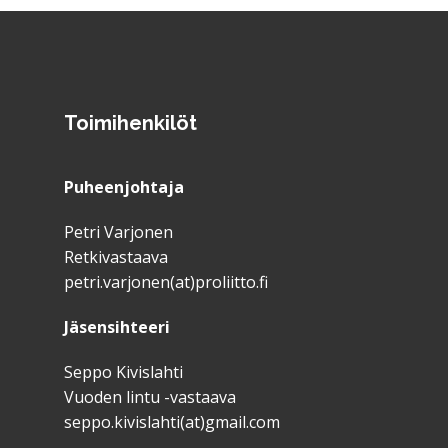
Toimihenkilöt
Puheenjohtaja
Petri Varjonen
Retkivastaava
petri.varjonen(at)proliitto.fi
Jäsensihteeri
Seppo Kivislahti
Vuoden lintu -vastaava
seppo.kivislahti(at)gmail.com