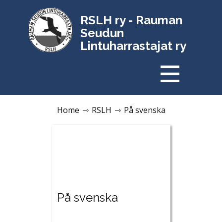
RSLH ry - Rauman
Seudun
Lintuharrastajat ry
Home
⇾
RSLH
⇾
På svenska
På svenska