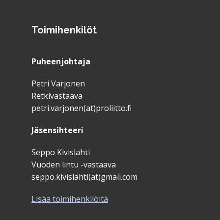
Toimihenkilöt
Puheenjohtaja
Petri Varjonen
Retkivastaava
petri.varjonen(at)proliitto.fi
Jäsensihteeri
Seppo Kivislahti
Vuoden lintu -vastaava
seppo.kivislahti(at)gmail.com
Lisää toimihenkilöitä