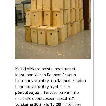
Kaikki nikkaroinnista innostuneet
kutsutaan jälleen Rauman Seudun
Lintuharrastajat ry:n ja Rauman Seudun
Luonnonystävät ry:n yhteiseen
pönttöpajaan
! Tervetuloa vanhalle
meijerille osoitteeseen Isokatu 21
torstaina 30.3. klo 16-20
! Tarjolla on