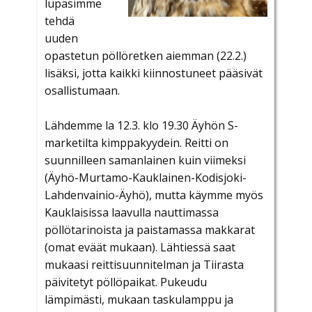
lupasimme
tehdä
uuden
opastetun pöllöretken aiemman (22.2.)
lisäksi, jotta kaikki kiinnostuneet pääsivät
osallistumaan.
Lähdemme la 12.3. klo 19.30 Äyhön S-
marketilta kimppakyydein. Reitti on
suunnilleen samanlainen kuin viimeksi
(Äyhö-Murtamo-Kauklainen-Kodisjoki-
Lahdenvainio-Äyhö), mutta käymme myös
Kauklaisissa laavulla nauttimassa
pöllötarinoista ja paistamassa makkarat
(omat eväät mukaan). Lähtiessä saat
mukaasi reittisuunnitelman ja Tiirasta
päivitetyt pöllöpaikat. Pukeudu
lämpimästi, mukaan taskulamppu ja