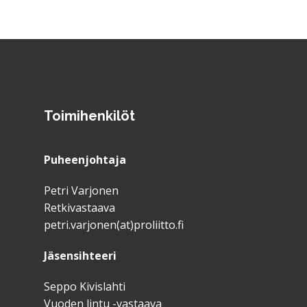
Toimihenkilöt
Puheenjohtaja
Petri Varjonen
Retkivastaava
petri.varjonen(at)proliitto.fi
Jäsensihteeri
Seppo Kivislahti
Vuoden lintu -vastaava