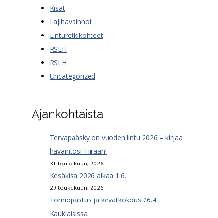
Kisat
Lajihavainnot
Linturetkikohteet
RSLH
RSLH
Uncategorized
Ajankohtaista
Tervapääsky on vuoden lintu 2026 – kirjaa
havaintosi Tiiraan!
31 toukokuun, 2026
Kesäkisa 2026 alkaa 1.6.
29 toukokuun, 2026
Torniopastus ja kevätkokous 26.4.
Kauklaisissa