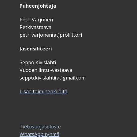
Puheenjohtaja
Petri Varjonen
Retkivastaava
petri.varjonen(at)proliitto.fi
Jäsensihteeri
Seppo Kivislahti
Vuoden lintu -vastaava
seppo.kivislahti(at)gmail.com
Lisää toimihenkilöitä
Tietosuojaseloste
WhatsApp ryhmä