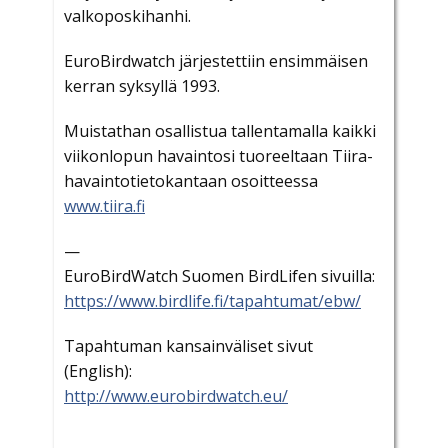
valkoposkihanhi.
EuroBirdwatch järjestettiin ensimmäisen
kerran syksyllä 1993.
Muistathan osallistua tallentamalla kaikki
viikonlopun havaintosi tuoreeltaan Tiira-
havaintotietokantaan
osoitteessa
www.tiira.fi
—
EuroBirdWatch Suomen BirdLifen sivuilla:
https://www.birdlife.fi/tapahtumat/ebw/
Tapahtuman kansainväliset sivut
(English):
http://www.eurobirdwatch.eu/