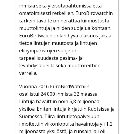
ihmisiä sekä yleisötapahtumissa että
omatoimisesti retkeillen. EuroBirdwatchin
tärkein tavoite on herättää kiinnostusta
muuttolintuja ja niiden suojelua kohtaan.
EuroBirdwatch onki
n hyvä tilaisuus jakaa
tietoa lintujen muutosta ja lintujen
elinympäristöjen suojelun
tarpeellisuudesta pesimä- ja
levähdysalueilla sekä muuttoreittien
varrella.
Vuonna 2016 EuroBirdWatchiin
osallistui 24 000 ihmistä 32 maassa.
Lintuja havaittiin noin 5,8 miljoonaa
yksilöä. Eniten lintuja kirjattiin Ruotsissa ja
Suomessa. Tiira-lintutietopalveluun
ilmoitettiin viikonlopulta havaintoja yli 1,2
miljoonasta yksilöstä, ja runsain laji oli