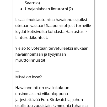
Saarnio)
Unajanlahden lintutorni (?)
Lisää ilmoittautumisia havainnoitsijoiksi
otetaan vastaan! Saapumisohjeet torneille
löydät kotisivuilta kohdasta Harrastus >
Linturetkikohteet.
Yleisö toivotetaan tervetulleeksi mukaan
havainnoimaan ja kysymään
muuttolinnuista!
—
Mistä on kyse?
Havainnointi on osa lokakuun
ensimmäisenä viikonloppuna
järjestettävää EuroBirdwatchia, johon
osallistuu vuosittain kymmeniä tuhansia