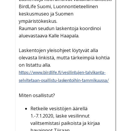
BirdLife Suomi, Luonnontieteellinen
keskusmuseo ja Suomen
ympäristökeskus.
Rauman seudun laskentoja koordinoi
aluevastaava Kalle Haapala.
Laskentojen yleisohjeet löytyvät alla
olevasta linkistä, mutta tärkeimpiä kohtia
on listattu alla.
https://www.birdlife.fi/vesilintujen-talvikanta-
selvitetaan-osallistu-laskentoihin-tammikuussa/
Miten osallistut?
Retkeile vesistöjen äärellä
1.-7.1.2020, laske vesilinnut
valitsemistasi paikoista ja kirjaa
havainnot Tiiraan.