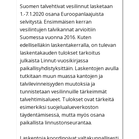
Suomen talvehtivat vesilinnut lasketaan
1.-7.1.2020 osana Euroopanlaajuista
selvitystä. Ensimmäisen kerran
vesilintujen talvikannat arvioitiin
Suomessa vuonna 2016. Kuten
edelliselläkin laskentakerralla, on tulevan
laskentakauden tulokset tarkoitus
julkaista Linnut-vuosikirjassa
paikallisyhdistyksittäin. Laskentojen avulla
tutkitaan muun muassa kantojen ja
talvilevinneisyyden muutoksia ja
tunnistetaan vesilinnuille tärkeimmät
talvehtimisalueet. Tulokset ovat tärkeitä
esimerkiksi suojelualueverkoston
täydentämisessä, mutta myös osana
paikallista linnustonseurantaa.
Laskentoja koordinoivat valtakunnallisesti