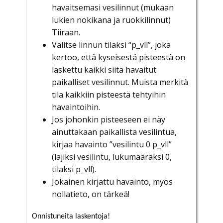
havaitsemasi vesilinnut (mukaan
lukien nokikana ja ruokkilinnut)
Tiiraan.
Valitse linnun tilaksi “p_vll”, joka
kertoo, että kyseisestä pisteestä on
laskettu kaikki siitä havaitut
paikalliset vesilinnut. Muista merkitä
tila kaikkiin pisteestä tehtyihin
havaintoihin.
Jos johonkin pisteeseen ei näy
ainuttakaan paikallista vesilintua,
kirjaa havainto ”vesilintu 0 p_vll”
(lajiksi vesilintu, lukumääräksi 0,
tilaksi p_vll).
Jokainen kirjattu havainto, myös
nollatieto, on tärkeä!
Onnistuneita laskentoja!