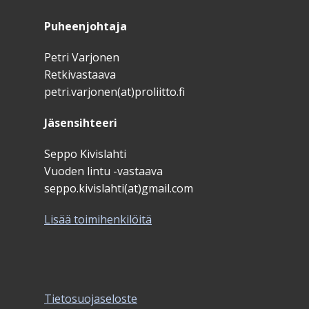
Puheenjohtaja
Petri Varjonen
Retkivastaava
petri.varjonen(at)proliitto.fi
Jäsensihteeri
Seppo Kivislahti
Vuoden lintu -vastaava
seppo.kivislahti(at)gmail.com
Lisää toimihenkilöitä
Tietosuojaseloste