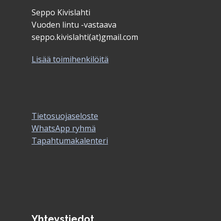
Seppo Kivislahti
Vuoden lintu -vastaava
seppo.kivislahti(at)gmail.com
Lisää toimihenkilöitä
Tietosuojaseloste
WhatsApp ryhmä
Tapahtumakalenteri
Yhteystiedot