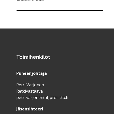
Toimihenkilöt
Puheenjohtaja
Petri Varjonen
Retkivastaava
petri.varjonen(at)proliitto.fi
Jäsensihteeri