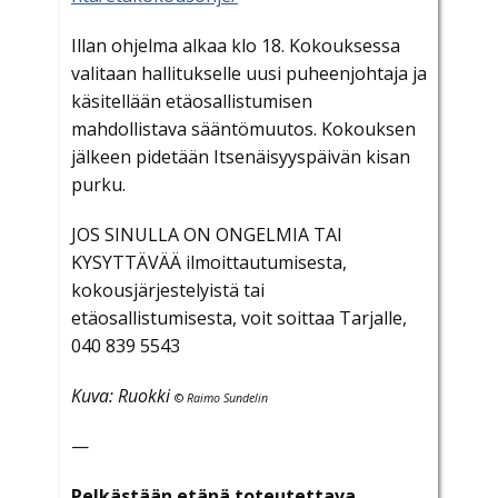
Illan ohjelma alkaa klo 18. Kokouksessa
valitaan hallitukselle uusi puheenjohtaja ja
käsitellään etäosallistumisen
mahdollistava sääntömuutos. Kokouksen
jälkeen pidetään Itsenäisyyspäivän kisan
purku.
JOS SINULLA ON ONGELMIA TAI
KYSYTTÄVÄÄ ilmoittautumisesta,
kokousjärjestelyistä tai
etäosallistumisesta, voit soittaa Tarjalle,
040 839 5543
Kuva: Ruokki
©
Raimo Sundelin
—
Pelkästään etänä toteutettava