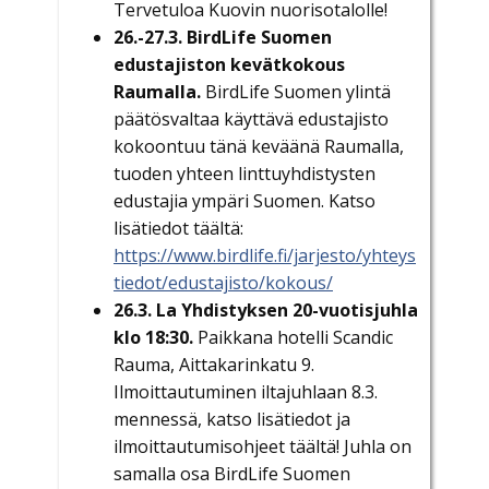
Tervetuloa Kuovin nuorisotalolle!
26.-27.3. BirdLife Suomen
edustajiston kevätkokous
Raumalla.
BirdLife Suomen ylintä
päätösvaltaa käyttävä edustajisto
kokoontuu tänä keväänä Raumalla,
tuoden yhteen linttuyhdistysten
edustajia ympäri Suomen. Katso
lisätiedot täältä:
https://www.birdlife.fi/jarjesto/yhteys
tiedot/edustajisto/kokous/
26.3. La Yhdistyksen 20-vuotisjuhla
klo 18:30.
Paikkana hotelli Scandic
Rauma, Aittakarinkatu 9.
Ilmoittautuminen iltajuhlaan 8.3.
mennessä, katso lisätiedot ja
ilmoittautumisohjeet täältä! Juhla on
samalla osa BirdLife Suomen