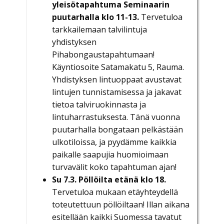
yleisötapahtuma Seminaarin
puutarhalla klo 11-13.
Tervetuloa
tarkkailemaan talvilintuja
yhdistyksen
Pihabongaustapahtumaan!
Käyntiosoite Satamakatu 5, Rauma.
Yhdistyksen lintuoppaat avustavat
lintujen tunnistamisessa ja jakavat
tietoa talviruokinnasta ja
lintuharrastuksesta. Tänä vuonna
puutarhalla bongataan pelkästään
ulkotiloissa, ja pyydämme kaikkia
paikalle saapujia huomioimaan
turvavälit koko tapahtuman ajan!
Su 7.3. Pöllöilta etänä klo 18.
Tervetuloa mukaan etäyhteydellä
toteutettuun pöllöiltaan! Illan aikana
esitellään kaikki Suomessa tavatut