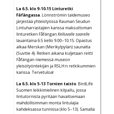
La 6.5. klo 9-10.15 Linturetki
Fåfängassa
. Lönnströmin taidemuseo
järjestää yhteistyössä Rauman Seudun
Lintuharrastajien kanssa maksuttoman
linturetken Fåfängan
Kelluvalle saarelle
lauantaina 6.5 kello 9.00–10.15. Opastus
alkaa Merskan (Merikylpylän) saunalta
(Suvitie 4). Retken aikana kuljetaan reitti
Fåfängan niemessä museon
yleisötyöntekijän ja RSLH:n retkikummien
kanssa. Tervetuloa!
La 6.5. klo 5-13 Tornien taisto
. BirdLife
Suomen leikkimielinen kilpailu, jossa
lintutornista pyritään havaitsemaan
mahdollisimman monta lintulajia
kahdeksassa tunnissa (klo 5–13). Samalla