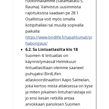
ruokinnallamme (Satamakatu 5,
Rauma). Vahvistus uusimmista
rajoituksista saadaan pe 28.1.
Osallistua voit myös omalla
kotipihallasi tai muulla sopivalla
paikalla:
https://www.birdlife.fi/tapahtumat/pi
habongaus/
6.2. Su Lintuatlasilta klo 18
.
Suomen 4. lintuatlas on
käynnistymässä! Helmikuun
lintuatlasiltaan olemme saaneet
puhujaksi BirdLifen
atlaskoordinaattori Aapo Salmelan,
joka kertoo mistä atlaksessa on kyse
ja miten jokainen lintuharrastaja voi
jo ensi kesän retkillä antaa
arvokkaan panoksen Suomen