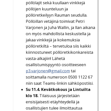
pöllölajit sekä kuullaan vinkkejä
pöllöjen kuunteluun ja
pöllöretkeilyyn Rauman seudulla.
Pöllöillan vetäjinä toimivat Petri
Varjonen ja Juha Wallin, ja llan aikana
on myös mahdollista keskustella ja
jakaa vinkkejä ja kokemuksia
pöllöretkiltä – tervetuloa siis kaikki
kiinnostuneet pöllöretkikonkareista
vasta-alkajiin! Lähetä
osallistumispyyntö osoitteeseen
p3.varjonen@gmail.com
tai
soittamalla numeroon 0500 1122 67
niin saat Teams-linkin sähköpostiisi.
Su 11.4. Kevätkokous ja Lintuilta
klo 18.
Tilaisuus järjestetään
ensisijaisesti etäyhteydellä ja
osallistujien tulee ilmoittautua