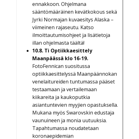
ennakkoon. Ohjelmana
sääntömääräinen kevätkokous sekä
Jyrki Normajan kuvaesitys Alaska –
viimeinen rajaseutu. Katso
ilmoittautumisohjeet ja lisätietoja
illan ohjelmasta täältä!
10.8. Ti Optiikkaesittely
Maanpäässä klo 16-19.
FotoFennican suositussa
optiikkaesittelyssä Maanpäännokan
venelaitureiden tuntumassa pääset
testaamaan ja vertailemaan
kiikareita ja kaukoputkia
asiantuntevien myyjien opastuksella.
Mukana myös Swarovskin edustaja
vaunuineen ja monia uutuuksia.
Tapahtumassa noudatetaan
koronaepidemian