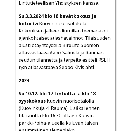
Lintutieteellisen Yhdistyksen kanssa.
Su 3.3.2024 klo 18 kevätkokous ja
lintuilta
Kuovin nuorisotalolla.
Kokouksen jälkeen lintuillan teemana oli
ajankohtaiset atlashavainnot. Tilaisuuden
alusti etäyhteydellä BirdLife Suomen
atlasvastaava Aapo Salmela ja Rauman
seudun tilannetta ja tarpeita esitteli RSLH
ry:n atlasvastaava Seppo Kivislahti.
2023
Su 10.12. klo 17 Lintuilta ja klo 18
syyskokous
Kuovin nuorisotalolla
(Kuovinkuja 4, Rauma). Lisäksi ennen
tilaisuutta klo 16:30 alkaen Kuovin
parkki-/piha-alueella kuluvan talven
ensimmäinen siemenjako