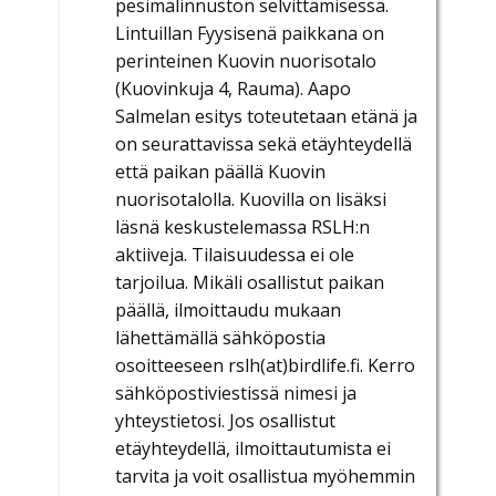
pesimälinnuston selvittämisessä.
Lintuillan Fyysisenä paikkana on
perinteinen Kuovin nuorisotalo
(Kuovinkuja 4, Rauma). Aapo
Salmelan esitys toteutetaan etänä ja
on seurattavissa sekä etäyhteydellä
että paikan päällä Kuovin
nuorisotalolla. Kuovilla on lisäksi
läsnä keskustelemassa RSLH:n
aktiiveja. Tilaisuudessa ei ole
tarjoilua. Mikäli osallistut paikan
päällä, ilmoittaudu mukaan
lähettämällä sähköpostia
osoitteeseen rslh(at)birdlife.fi. Kerro
sähköpostiviestissä nimesi ja
yhteystietosi. Jos osallistut
etäyhteydellä, ilmoittautumista ei
tarvita ja voit osallistua myöhemmin