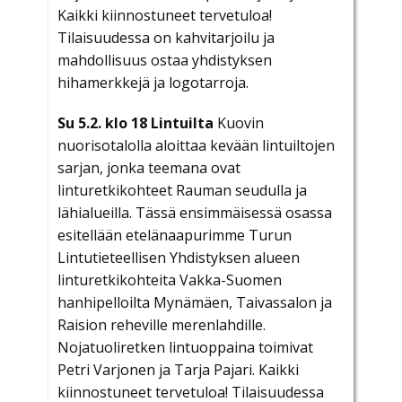
Kaikki kiinnostuneet tervetuloa!
Tilaisuudessa on kahvitarjoilu ja
mahdollisuus ostaa yhdistyksen
hihamerkkejä ja logotarroja.
Su 5.2. klo 18 Lintuilta
Kuovin
nuorisotalolla aloittaa kevään lintuiltojen
sarjan, jonka teemana ovat
linturetkikohteet Rauman seudulla ja
lähialueilla. Tässä ensimmäisessä osassa
esitellään etelänaapurimme Turun
Lintutieteellisen Yhdistyksen alueen
linturetkikohteita Vakka-Suomen
hanhipelloilta Mynämäen, Taivassalon ja
Raision reheville merenlahdille.
Nojatuoliretken lintuoppaina toimivat
Petri Varjonen ja Tarja Pajari. Kaikki
kiinnostuneet tervetuloa! Tilaisuudessa