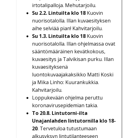
irtotalipalloja. Mehutarjoilu.
Su 2.2. Lintuilta klo 18
Kuovin
nuorisotalolla. Illan kuvaesityksen
aihe selviää pian! Kahvitarjoilu.
Su 1.3. Lintuilta klo 18
Kuovin
nuorisotalolla. Illan ohjelmassa ovat
sääntömääräinen kevätkokous,
kuvaesitys ja Talvikisan
purku. Illan
kuvaesityksenä
luontokuvaajakaksikko Matti Koski
ja Mika Linho: Kuurankukkia.
Kahvitarjoilu.
Loppukevään ohjelma peruttu
koronavirusepidemian takia.
To 20.8. Lintutorni-ilta
Unajanlahden lintutornilla klo 18-
20
. Tervetuloa tutustumaan
alkusyksyn lintutilanteeseen