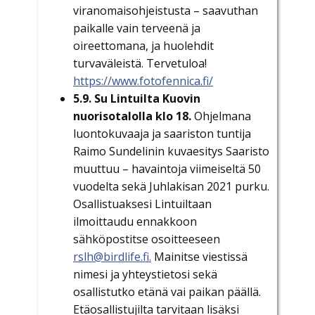
viranomaisohjeistusta – saavuthan
paikalle vain terveenä ja
oireettomana, ja huolehdit
turvaväleistä. Tervetuloa!
https://www.fotofennica.fi/
5.9. Su Lintuilta Kuovin
nuorisotalolla klo 18.
Ohjelmana
luontokuvaaja ja saariston tuntija
Raimo Sundelinin kuvaesitys Saaristo
muuttuu – havaintoja viimeiseltä 50
vuodelta sekä Juhlakisan 2021 purku.
Osallistuaksesi Lintuiltaan
ilmoittaudu ennakkoon
sähköpostitse osoitteeseen
rslh@birdlife.fi.
Mainitse viestissä
nimesi ja yhteystietosi sekä
osallistutko etänä vai paikan päällä.
Etäosallistujilta tarvitaan lisäksi