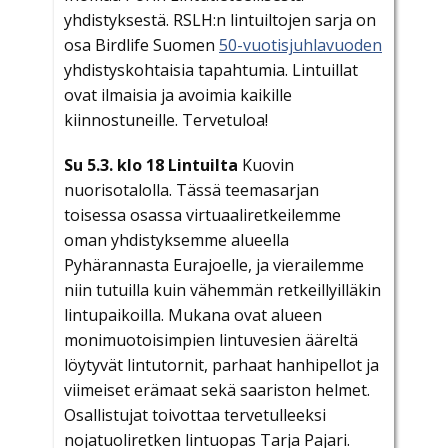
yhdistyksestä. RSLH:n lintuiltojen sarja on
osa Birdlife Suomen
50-vuotisjuhlavuoden
yhdistyskohtaisia tapahtumia. Lintuillat
ovat ilmaisia ja avoimia kaikille
kiinnostuneille. Tervetuloa!
Su 5.3. klo 18 Lintuilta
Kuovin
nuorisotalolla. Tässä teemasarjan
toisessa osassa virtuaaliretkeilemme
oman yhdistyksemme alueella
Pyhärannasta Eurajoelle, ja vierailemme
niin tutuilla kuin vähemmän retkeillyilläkin
lintupaikoilla. Mukana ovat alueen
monimuotoisimpien lintuvesien ääreltä
löytyvät lintutornit, parhaat hanhipellot ja
viimeiset erämaat sekä saariston helmet.
Osallistujat toivottaa tervetulleeksi
nojatuoliretken lintuopas Tarja Pajari.