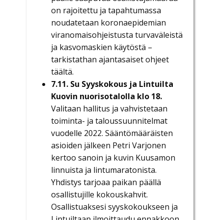
on rajoitettu ja tapahtumassa
noudatetaan koronaepidemian
viranomaisohjeistusta turvaväleistä
ja kasvomaskien käytöstä –
tarkistathan ajantasaiset ohjeet
täältä.
7.11. Su Syyskokous ja Lintuilta
Kuovin nuorisotalolla klo 18.
Valitaan hallitus ja vahvistetaan
toiminta- ja taloussuunnitelmat
vuodelle 2022. Sääntömääräisten
asioiden jälkeen Petri Varjonen
kertoo sanoin ja kuvin Kuusamon
linnuista ja lintumaratonista.
Yhdistys tarjoaa paikan päällä
osallistujille kokouskahvit.
Osallistuaksesi syyskokoukseen ja
Lintuiltaan ilmoittaudu ennakkoon