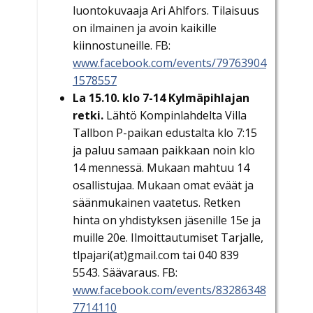
luontokuvaaja Ari Ahlfors. Tilaisuus
on ilmainen ja avoin kaikille
kiinnostuneille. FB:
www.facebook.com/events/79763904
1578557
La 15.10. klo 7-14 Kylmäpihlajan
retki.
Lähtö Kompinlahdelta Villa
Tallbon P-paikan edustalta klo 7:15
ja paluu samaan paikkaan noin klo
14 mennessä. Mukaan mahtuu 14
osallistujaa. Mukaan omat eväät ja
säänmukainen vaatetus. Retken
hinta on yhdistyksen jäsenille 15e ja
muille 20e. Ilmoittautumiset Tarjalle,
tlpajari(at)gmail.com tai 040 839
5543. Säävaraus. FB:
www.facebook.com/events/83286348
7714110