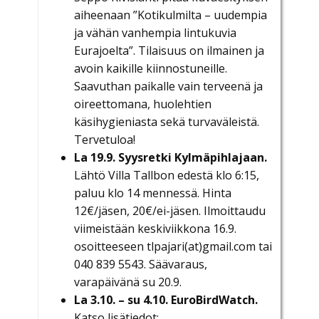
aiheenaan ”Kotikulmilta – uudempia
ja vähän vanhempia lintukuvia
Eurajoelta”. Tilaisuus on ilmainen ja
avoin kaikille kiinnostuneille.
Saavuthan paikalle vain terveenä ja
oireettomana, huolehtien
käsihygieniasta sekä turvaväleistä.
Tervetuloa!
La 19.9. Syysretki Kylmäpihlajaan.
Lähtö Villa Tallbon edestä klo 6:15,
paluu klo 14 mennessä. Hinta
12€/jäsen, 20€/ei-jäsen. Ilmoittaudu
viimeistään keskiviikkona 16.9.
osoitteeseen tlpajari(at)gmail.com tai
040 839 5543. Säävaraus,
varapäivänä su 20.9.
La 3.10. – su 4.10. EuroBirdWatch.
Katso lisätiedot: