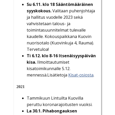
Su 6.11. klo 18 Sääntömääräinen
syyskokous.
Valitaan puhenjohtaja
ja hallitus vuodelle 2023 sekä
vahvistetaan talous- ja
toimintasuunnitelmat tulevalle
kaudelle. Kokouspaikkana Kuovin
nuorisotalo (Kuovinkuja 4, Rauma).
Tervetuloa!
Ti 6.12. klo 8-16 Itsenäisyyspäivän
kisa.
Ilmoittautumiset
kisatoimikunnalle 5.12.
mennessä.Lisätietoja
Kisat-osiosta
.
2021
Tammikuun Lintuilta Kuovilla
peruttu koronarajoitusten vuoksi.
La 30.1. Pihabongauksen