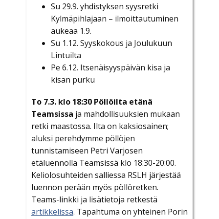
Su 29.9. yhdistyksen syysretki
Kylmäpihlajaan – ilmoittautuminen
aukeaa 1.9.
Su 1.12. Syyskokous ja Joulukuun
Lintuilta
Pe 6.12. Itsenäisyyspäivän kisa ja
kisan purku
To 7.3. klo 18:30 Pöllöilta
etänä
Teamsissa
ja mahdollisuuksien mukaan
retki maastossa. Ilta on kaksiosainen;
aluksi perehdymme pöllöjen
tunnistamiseen Petri Varjosen
etäluennolla Teamsissä klo 18:30-20:00.
Keliolosuhteiden salliessa RSLH järjestää
luennon perään myös pöllöretken.
Teams-linkki ja lisätietoja retkestä
artikkelissa
. Tapahtuma on yhteinen Porin