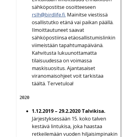
sähköpostitse osoitteeseen
rslh@birdlife.fi.
Mainitse viestissä
osallistutko etänä vai paikan päällä.
Ilmoittautuneet saavat
sähköpostiinsa etäosallistumislinkin
viimeistään tapahtumapäivänä.
Kahvitusta lukuunottamatta
tilaisuudessa on voimassa
maskisuositus. Ajantasaiset
viranomaisohjeet voit tarkistaa
täältä. Tervetuloa!
2020
1.12.2019 – 29.2.2020
Talvikisa.
Järjestyksessään 15. koko talven
kestävä lintukisa, joka haastaa
retkeilemään vuoden hiljaisimpinakin