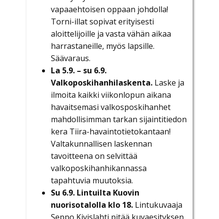
vapaaehtoisen oppaan johdolla!
Torni-illat sopivat erityisesti
aloittelijoille ja vasta vähän aikaa
harrastaneille, myös lapsille.
Säävaraus.
La 5.9. – su 6.9.
Valkoposkihanhilaskenta.
Laske ja
ilmoita kaikki viikonlopun aikana
havaitsemasi valkosposkihanhet
mahdollisimman tarkan sijaintitiedon
kera Tiira-havaintotietokantaan!
Valtakunnallisen laskennan
tavoitteena on selvittää
valkoposkihanhikannassa
tapahtuvia muutoksia.
Su 6.9. Lintuilta Kuovin
nuorisotalolla klo 18.
Lintukuvaaja
Seppo Kivislahti pitää kuvaesityksen