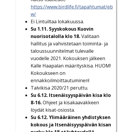
https://www.birdlife.fi/tapahtumat/eb
w/
Ei Lintuiltaa lokakuussa.
Su 1.11. Syyskokous Kuovin
nuorisotalolla klo 18.
Valitaan
hallitus ja vahvistetaan toiminta- ja
taloussuunnitelmat tulevalle
vuodelle 2021. Kokouksen jälkeen
Kalle Haapalan määrityskisa. HUOM!
Kokoukseen on
ennakkoilmoittautuminen!
Talvikisa 2020/21 peruttu.
Su 6.12. Itsenäisyyspäivän kisa klo
8-16.
Ohjeet ja kisakaavakkeen
löydät kisat-osiosta.
Su 6.12. Ylimääräinen yhdistyksen
kokous ja Itsenäisyyspäivän kisan