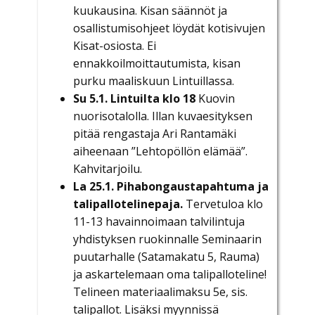
kuukausina. Kisan säännöt ja
osallistumisohjeet löydät kotisivujen
Kisat-osiosta. Ei
ennakkoilmoittautumista, kisan
purku maaliskuun Lintuillassa.
Su 5.1. Lintuilta klo 18
Kuovin
nuorisotalolla.
Illan kuvaesityksen
pitää rengastaja Ari Rantamäki
aiheenaan ”Lehtopöllön elämää”.
Kahvitarjoilu.
La 25.1. Pihabongaustapahtuma ja
talipallotelinepaja.
Tervetuloa klo
11-13 havainnoimaan talvilintuja
yhdistyksen ruokinnalle Seminaarin
puutarhalle (Satamakatu 5, Rauma)
ja askartelemaan oma talipalloteline!
Telineen materiaalimaksu 5e, sis.
talipallot. Lisäksi myynnissä