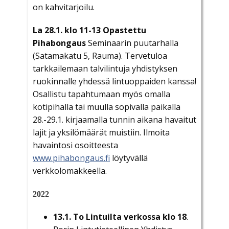
on kahvitarjoilu.
La 28.1. klo 11-13 Opastettu
Pihabongaus
Seminaarin puutarhalla
(Satamakatu 5, Rauma). Tervetuloa
tarkkailemaan talvilintuja yhdistyksen
ruokinnalle yhdessä lintuoppaiden kanssa!
Osallistu tapahtumaan myös omalla
kotipihalla tai muulla sopivalla paikalla
28.-29.1. kirjaamalla tunnin aikana havaitut
lajit ja yksilömäärät muistiin. Ilmoita
havaintosi osoitteesta
www.pihabongaus.fi
löytyvällä
verkkolomakkeella.
2022
13.1. To Lintuilta verkossa klo 18
.