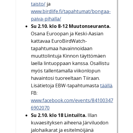
taisto/
ja
www.birdlife.fi/tapahtumat/bongaa-
paiva-pihalla/
Su 2.10. klo 8-12 Muutonseuranta.
Osana Euroopan ja Keski-Aasian
kattavaa EuroBirdWatch-
tapahtumaa havainnoidaan
muuttolintuja Kinnon täyttömäen
laella lintuoppaan kanssa. Osallistu
myös tallentamalla viikonlopun
havaintosi tuoreeltaan Tiiraan.
Lisätietoja EBW-tapahtumasta
täällä
.
FB:
www.facebook.com/events/84100347
6902070
Su 2.10. klo 18 Lintuilta.
Illan
kuvaesityksen aiheena Järviluodon
jalohaikarat ja esitelmöijänä