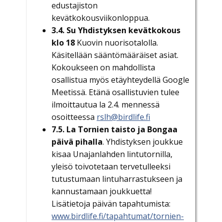
edustajiston
kevätkokousviikonloppua.
3.4. Su Yhdistyksen kevätkokous
klo 18
Kuovin nuorisotalolla.
Käsitellään sääntömääräiset asiat.
Kokoukseen on mahdollista
osallistua myös etäyhteydellä Google
Meetissä. Etänä osallistuvien tulee
ilmoittautua la 2.4. mennessä
osoitteessa
rslh@birdlife.fi
7.5. La Tornien taisto ja Bongaa
päivä pihalla
. Yhdistyksen joukkue
kisaa Unajanlahden lintutornilla,
yleisö toivotetaan tervetulleeksi
tutustumaan lintuharrastukseen ja
kannustamaan joukkuetta!
Lisätietoja päivän tapahtumista:
www.birdlife.fi/tapahtumat/tornien-