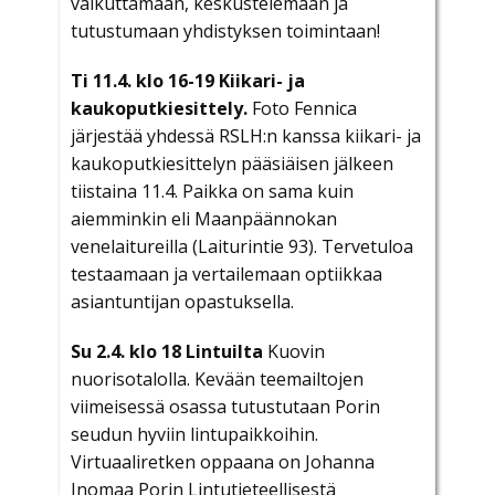
vaikuttamaan, keskustelemaan ja
tutustumaan yhdistyksen toimintaan!
Ti 11.4. klo 16-19 Kiikari- ja
kaukoputkiesittely.
Foto Fennica
järjestää yhdessä RSLH:n kanssa kiikari- ja
kaukoputkiesittelyn pääsiäisen jälkeen
tiistaina 11.4. Paikka on sama kuin
aiemminkin eli Maanpäännokan
venelaitureilla (Laiturintie 93). Tervetuloa
testaamaan ja vertailemaan optiikkaa
asiantuntijan opastuksella.
Su 2.4. klo 18 Lintuilta
Kuovin
nuorisotalolla. Kevään teemailtojen
viimeisessä osassa tutustutaan Porin
seudun hyviin lintupaikkoihin.
Virtuaaliretken oppaana on Johanna
Inomaa Porin Lintutieteellisestä