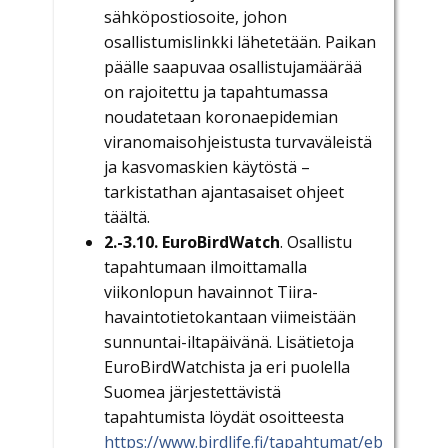
sähköpostiosoite, johon
osallistumislinkki lähetetään. Paikan
päälle saapuvaa osallistujamäärää
on rajoitettu ja tapahtumassa
noudatetaan koronaepidemian
viranomaisohjeistusta turvaväleistä
ja kasvomaskien käytöstä –
tarkistathan ajantasaiset ohjeet
täältä.
2.-3.10. EuroBirdWatch
. Osallistu
tapahtumaan ilmoittamalla
viikonlopun havainnot Tiira-
havaintotietokantaan viimeistään
sunnuntai-iltapäivänä. Lisätietoja
EuroBirdWatchista ja eri puolella
Suomea järjestettävistä
tapahtumista löydät osoitteesta
https://www.birdlife.fi/tapahtumat/eb