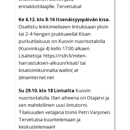
ennakkotilaajille. Tervetuloa!
Ke 6.12. klo 8-16 Itsenäisyyspäivän kisa.
Osallistu leikkimieliseen lintukisaan yksin
tai 2-4 hengen joukkueella! Kisan
purkutilaisuus on Kuovin nuorisotalolla
(Kuovinkuja 4) kello 17.00 alkaen.
Lisätietoja: https://rslh.fi/miten-
harrastuksen-alkuun/kisat/ tai
kisatoimikunnalta wallin( at
)dnainternet.net
Su 29.10. klo 18 Lintuilta
Kuovin
nuorisotalolla. Illan aiheena on Otajärvi ja
sen mahdollinen uusi lintutorni.
Tilaisuuden vetäjänä toimii Petri Varjonen.
Tervetuloa kuuntelemaan ja
keskustelemaan!