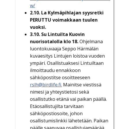
w/
2.10. La Kylmäpihlajan syysretki
PERUTTU voimakkaan tuulen
vuoksi.
3.10. Su Lintuilta Kuovin
nuorisotalolla klo 18.
Ohjelmana
luontokuvaaja Seppo Härmälän
kuvaesitys Lintujen loistoa vuoden
ympäri. Osallistuaksesi Lintuiltaan
ilmoittaudu ennakkoon
sähköpostitse osoitteeseen
rslh@birdlife.fi.
Mainitse viestissä
nimesi ja yhteystietosi sekä
osallistutko etänä vai paikan päällä.
Etäosallistujilta tarvitaan
sähköpostiosoite, johon
osallistumislinkki lähetetään. Paikan
päälle saapuvaa osallistujamäärää